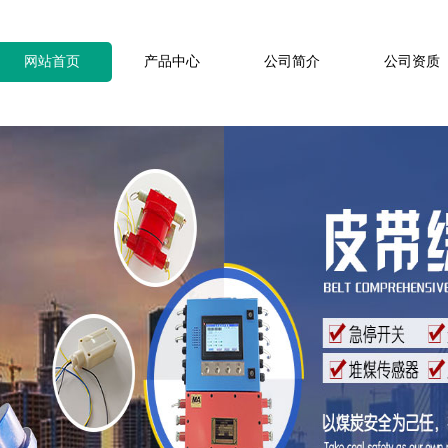
网站首页
产品中心
公司简介
公司资质