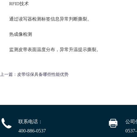
‌RFID技术‌
通过读写器检测标签信息异常判断撕裂。
热成像检测‌
监测皮带表面温度分布，异常升温提示撕裂。
上一篇：
皮带综保具备哪些性能优势
联系电话：
公司
400-886-0537
0537