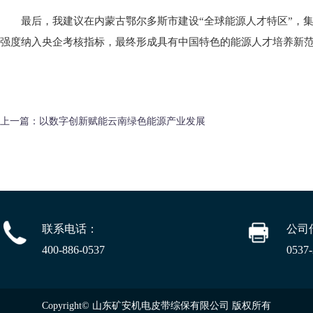
最后，我建议在内蒙古鄂尔多斯市建设“全球能源人才特区”，
强度纳入央企考核指标，最终形成具有中国特色的能源人才培养新
上一篇：
以数字创新赋能云南绿色能源产业发展
联系电话：
公司
400-886-0537
0537
Copyright© 山东矿安机电皮带综保有限公司 版权所有