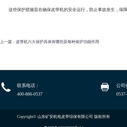
这些保护措施旨在确保皮带机的安全运行，防止事故发生，保障
上一篇：
皮带机六大保护具体有哪些及每种保护功能作用
联系电话：
公司
400-886-0537
0537
Copyright© 山东矿安机电皮带综保有限公司 版权所有