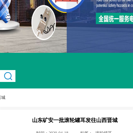
晋城
山东矿安一批滚轮罐耳发往山西晋城