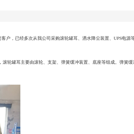
老客户，已经多次从我公司采购滚轮罐耳、洒水降尘装置、UPS电源
，滚轮罐耳主要由滚轮、支架、弹簧缓冲装置、底座等组成。弹簧缓