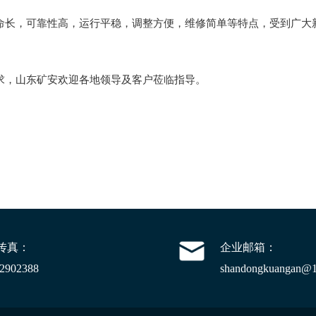
命长，可靠性高，运行平稳，调整方便，维修简单等特点，受到广大
求，山东
矿安
欢迎各地领导及客户莅临指导。
传真：
企业邮箱：
-2902388
shandongkuangan@