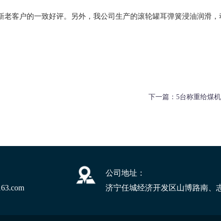
新老客户的一致好评。另外，我公司生产的滚轮罐耳弹簧浸油润滑，
下一篇：
5台称重给煤
公司地址：
163.com
济宁任城经济开发区山博路南、